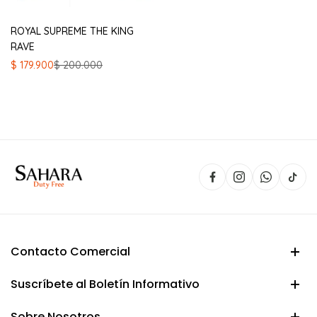
ROYAL SUPREME THE KING
RAVE
El
El
$
179.900
$
200.000
precio
precio
original
actual
era:
es:
$ 200.000.
$ 179.900.
Contacto Comercial
Suscríbete al Boletín Informativo
Sobre Nosotros