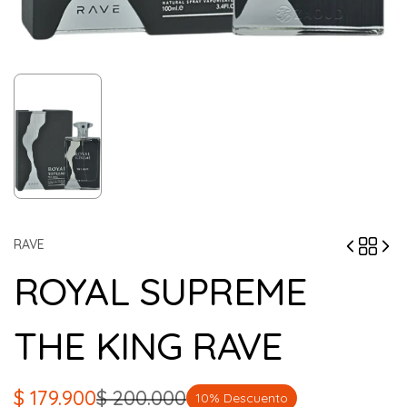
RAVE
ROYAL SUPREME
THE KING RAVE
$
179.900
$
200.000
10% Descuento