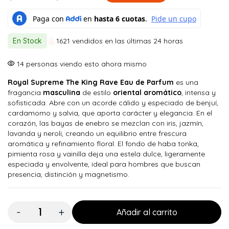
El
El
precio
precio
original
actual
En Stock
1621 vendidos en las últimas 24 horas
era:
es:
$ 200.000.
$ 179.900.
14
personas viendo esto ahora mismo
Royal Supreme The King Rave Eau de Parfum
es una
fragancia
masculina
de estilo
oriental aromático
, intensa y
sofisticada. Abre con un acorde cálido y especiado de benjuí,
cardamomo y salvia, que aporta carácter y elegancia. En el
corazón, las bayas de enebro se mezclan con iris, jazmín,
lavanda y neroli, creando un equilibrio entre frescura
aromática y refinamiento floral. El fondo de haba tonka,
pimienta rosa y vainilla deja una estela dulce, ligeramente
especiada y envolvente, ideal para hombres que buscan
presencia, distinción y magnetismo.
Cantidad:
Añadir al carrito