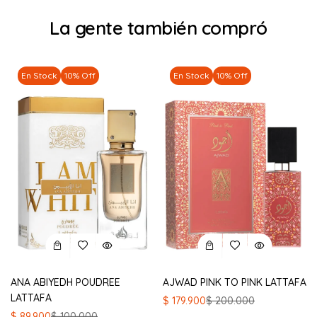
La gente también compró
En Stock
10% Off
En Stock
10% Off
ANA ABIYEDH POUDREE
AJWAD PINK TO PINK LATTAFA
LATTAFA
El
El
$
179.900
$
200.000
precio
precio
El
El
$
89.900
$
100.000