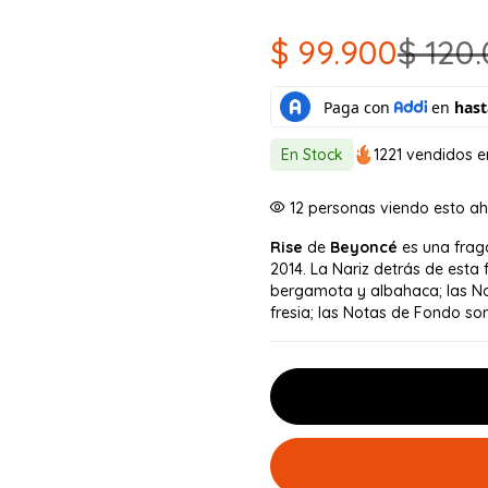
$
99.900
$
120.
El
El
precio
precio
original
actual
En Stock
1221 vendidos e
era:
es:
12
personas viendo esto a
$ 120.000.
$ 99.900.
Rise
de
Beyoncé
es una fraga
2014. La Nariz detrás de esta
bergamota y albahaca; las N
fresia; las Notas de Fondo so