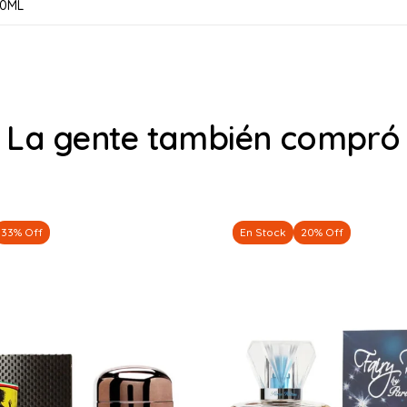
00ML
La gente también compró
33% Off
En Stock
20% Off