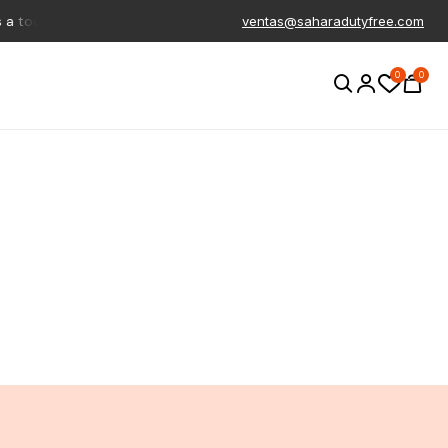
todo el pais
Productos libres de IVA
Productos 100% orig
ventas@saharadutyfree.com
0
0