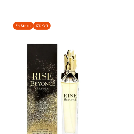
En Stock
17% Off