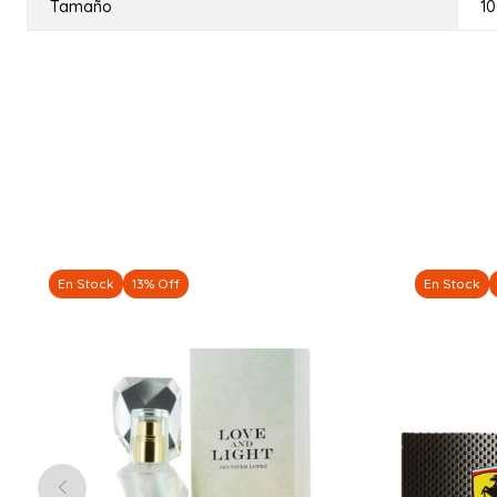
Tamaño
1
En Stock
13% Off
En Stock