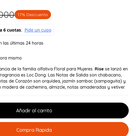
000
17% Descuento
n las últimas 24 horas
hora mismo
ncia de la familia olfativa Floral para Mujeres.
Rise
se lanzó en
 fragrancia es Loc Dong. Las Notas de Salida son chabacano,
otas de Corazón son orquídea, jazmín sambac (sampaguita) y
n madera de cachemira, almizcle, notas amaderadas y vetiver.
Añadir al carrito
Compra Rapida