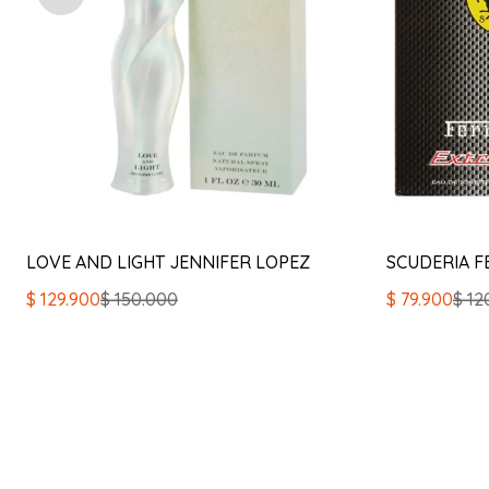
LOVE AND LIGHT JENNIFER LOPEZ
SCUDERIA F
El
El
El
El
$
129.900
$
150.000
$
79.900
$
12
precio
precio
precio
precio
original
actual
original
actual
era:
es:
era:
es:
$ 150.000.
$ 129.900.
$ 120.000.
$ 79.900.