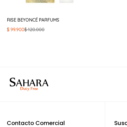
RISE BEYONCÉ PARFUMS
El
El
$
99.900
$
120.000
precio
precio
original
actual
era:
es:
$ 120.000.
$ 99.900.
Contacto Comercial
Susc