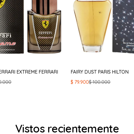
ERRARI EXTREME FERRARI
FAIRY DUST PARIS HILTON
El
El
0.000
$
79.900
$
100.000
precio
precio
original
actual
era:
es:
$ 100.000.
$ 79.900.
Vistos recientemente