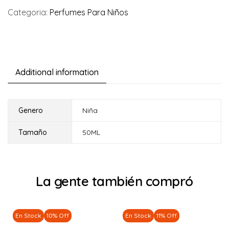
Categoria:
Perfumes Para Niños
Additional information
Genero
Niña
Tamaño
50ML
La gente también compró
En Stock
10% Off
En Stock
11% Off