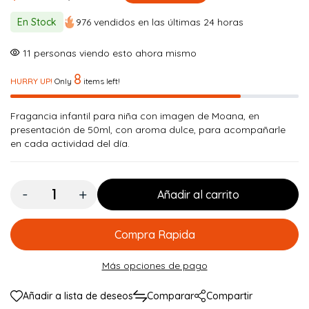
El
El
precio
precio
En Stock
976 vendidos en las últimas 24 horas
original
actual
11
personas viendo esto ahora mismo
era:
es:
8
$ 25.000.
$ 19.900.
HURRY UP!
Only
items left!
Fragancia infantil para niña con imagen de Moana, en
presentación de 50ml, con aroma dulce, para acompañarle
en cada actividad del día.
Cantidad:
Añadir al carrito
Compra Rapida
Más opciones de pago
Añadir a lista de deseos
Comparar
Compartir