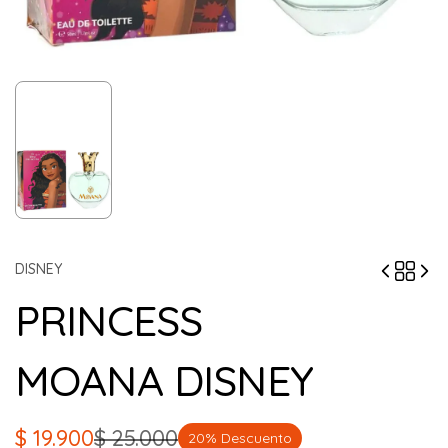
DISNEY
PRINCESS
MOANA DISNEY
$
19.900
$
25.000
20% Descuento