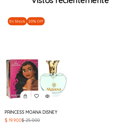
Vistos recientemente
En Stock
20% Off
PRINCESS MOANA DISNEY
El
El
$
19.900
$
25.000
precio
precio
original
actual
era:
es: