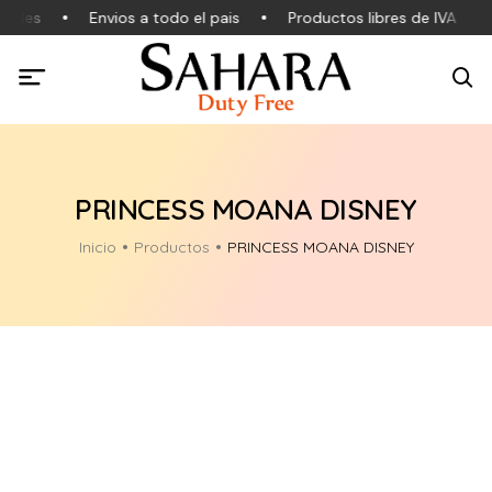
nales
Envios a todo el pais
Productos libres de IVA
PRINCESS MOANA DISNEY
Inicio
Productos
PRINCESS MOANA DISNEY