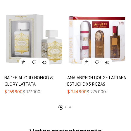
BADEE AL OUD HONOR &
ANA ABIYEDH ROUGE LATTAFA
GLORY LATTAFA
ESTUCHE X3 PIEZAS
El
El
El
El
$
159.900
$
177.000
$
244.900
$
275.000
precio
precio
precio
precio
original
actual
original
actual
era:
es:
era:
es:
$ 177.000.
$ 159.900.
$ 275.000.
$ 244.900.