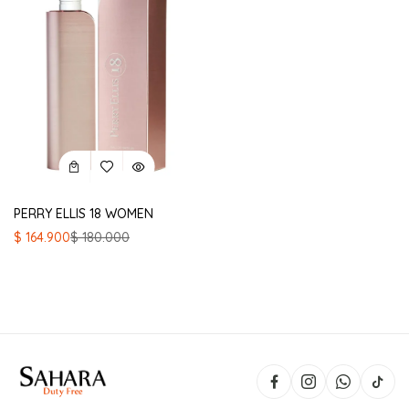
PERRY ELLIS 18 WOMEN
El
El
$
164.900
$
180.000
precio
precio
original
actual
era:
es:
$ 180.000.
$ 164.900.