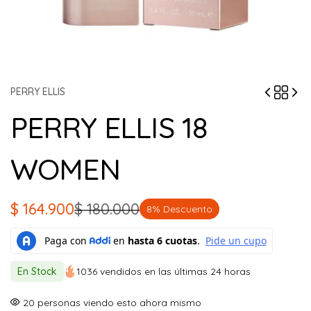
PERRY ELLIS
PERRY ELLIS 18
WOMEN
$
164.900
$
180.000
8% Descuento
El
El
precio
precio
original
actual
En Stock
1036 vendidos en las últimas 24 horas
era:
es:
$ 180.000.
$ 164.900.
20
personas viendo esto ahora mismo