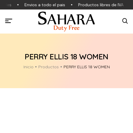
nales
Envios a todo el pais
Productos libres de IVA
PERRY ELLIS 18 WOMEN
Inicio
Productos
PERRY ELLIS 18 WOMEN