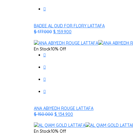
BADEE AL OUD FOR FLORY LATTAFA
El
El
$
177.000
$
159.900
precio
precio
original
actual
En Stock
10% Off
era:
es:
$ 177.000.
$ 159.900.
ANA ABIYEDH ROUGE LATTAFA
El
El
$
150.000
$
134.900
precio
precio
original
actual
En Stock
10% Off
era:
es: