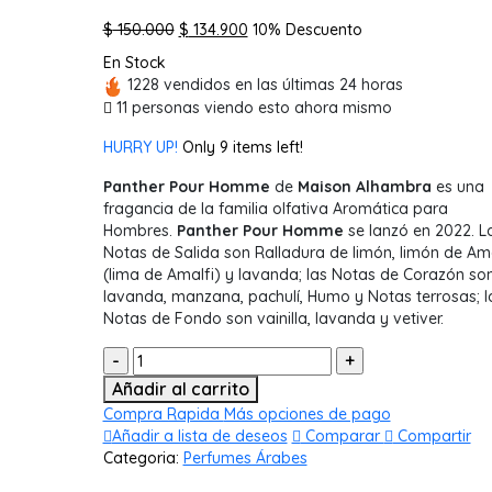
El
El
$
150.000
$
134.900
10% Descuento
precio
precio
En Stock
original
actual
1228 vendidos en las últimas 24 horas
era:
es:
11
personas viendo esto ahora mismo
$ 150.000.
$ 134.900.
HURRY UP!
Only
9
items left!
Panther Pour Homme
de
Maison Alhambra
es una
fragancia de la familia olfativa Aromática para
Hombres.
Panther Pour Homme
se lanzó en 2022. L
Notas de Salida son Ralladura de limón, limón de Ama
(lima de Amalfi) y lavanda; las Notas de Corazón so
lavanda, manzana, pachulí, Humo y Notas terrosas; l
Notas de Fondo son vainilla, lavanda y vetiver.
Cantidad:
Añadir al carrito
Compra Rapida
Más opciones de pago
Añadir a lista de deseos
Comparar
Compartir
Categoria:
Perfumes Árabes