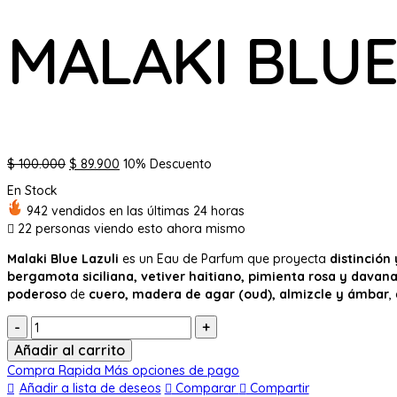
MALAKI BLUE
El
El
$
100.000
$
89.900
10% Descuento
precio
precio
En Stock
original
actual
942 vendidos en las últimas 24 horas
era:
es:
22
personas viendo esto ahora mismo
$ 100.000.
$ 89.900.
Malaki Blue Lazuli
es un Eau de Parfum que proyecta
distinción
bergamota siciliana, vetiver haitiano, pimienta rosa y davan
poderoso
de
cuero, madera de agar (oud), almizcle y ámbar
,
Cantidad:
Añadir al carrito
Compra Rapida
Más opciones de pago
Añadir a lista de deseos
Comparar
Compartir