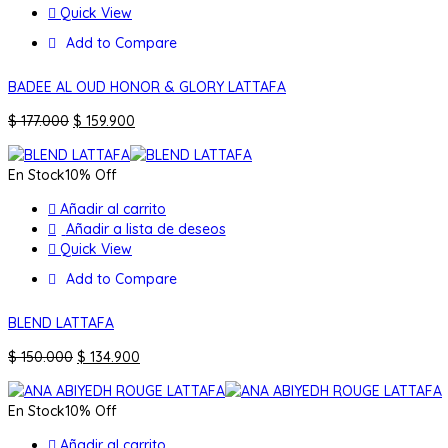
Quick View
Add to Compare
BADEE AL OUD HONOR & GLORY LATTAFA
El
El
$
177.000
$
159.900
precio
precio
original
actual
En Stock
10% Off
era:
es:
$ 177.000.
$ 159.900.
Añadir al carrito
Añadir a lista de deseos
Quick View
Add to Compare
BLEND LATTAFA
El
El
$
150.000
$
134.900
precio
precio
original
actual
En Stock
10% Off
era:
es:
$ 150.000.
$ 134.900.
Añadir al carrito