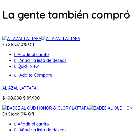
La gente también compró
En Stock
10% Off
Añadir al carrito
Añadir a lista de deseos
Quick View
Add to Compare
AL AZAL LATTAFA
El
El
$
100.000
$
89.900
precio
precio
original
actual
En Stock
10% Off
era:
es:
$ 100.000.
$ 89.900.
Añadir al carrito
Añadir a lista de deseos