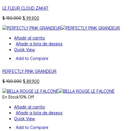
LE FLEUR CLOUD ZAKAT
El
El
$
150.000
$
99.900
precio
precio
original
actual
era:
es:
Añadir al carrito
$ 150.000.
$ 99.900.
Añadir a lista de deseos
Quick View
Add to Compare
PERFECTLY PINK GRANDEUR
El
El
$
100.000
$
89.900
precio
precio
original
actual
En Stock
10% Off
era:
es:
$ 100.000.
$ 89.900.
Añadir al carrito
Añadir a lista de deseos
Quick View
Add to Compare