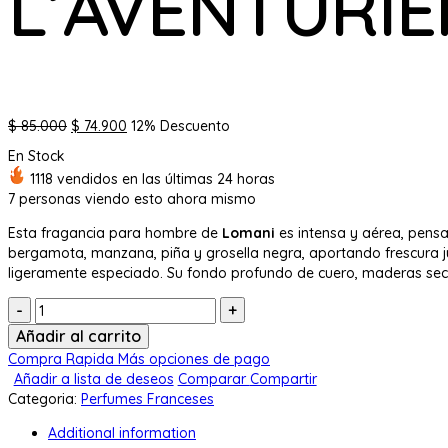
L’AVENTURIE
El
El
$
85.000
$
74.900
12% Descuento
precio
precio
En Stock
original
actual
1118 vendidos en las últimas 24 horas
era:
es:
7
personas viendo esto ahora mismo
$ 85.000.
$ 74.900.
Esta fragancia para hombre de
Lomani
es intensa y aérea, pensa
bergamota, manzana, piña y grosella negra, aportando frescura ju
ligeramente especiado. Su fondo profundo de cuero, maderas secas
Cantidad:
Añadir al carrito
Compra Rapida
Más opciones de pago
Añadir a lista de deseos
Comparar
Compartir
Categoria:
Perfumes Franceses
Additional information