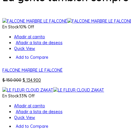
En Stock
10% Off
Añadir al carrito
Añadir a lista de deseos
Quick View
Add to Compare
FALCONE MARBRE LE FALCONÉ
El
El
$
150.000
$
134.900
precio
precio
original
actual
En Stock
33% Off
era:
es:
$ 150.000.
$ 134.900.
Añadir al carrito
Añadir a lista de deseos
Quick View
Add to Compare