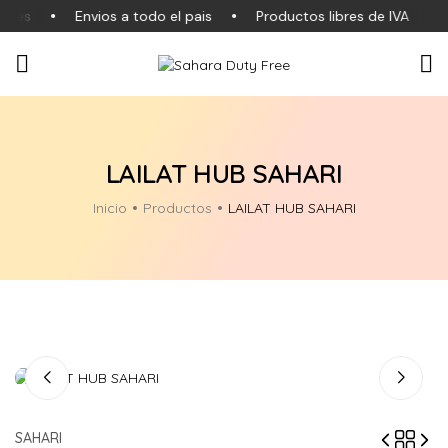
ales
Envios a todo el pais
Productos libres de IVA
LAILAT HUB SAHARI
Inicio
Productos
LAILAT HUB SAHARI
SAHARI