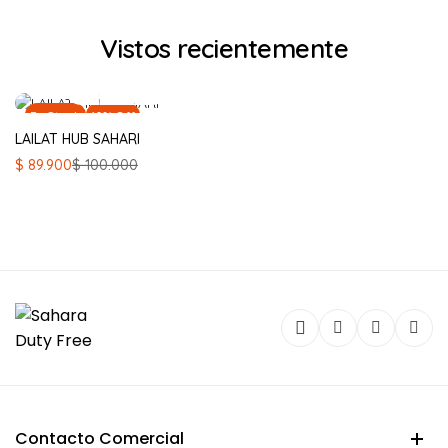
Vistos recientemente
En Stock
10% Off
LAILAT HUB SAHARI
El
El
$
89.900
$
100.000
precio
precio
original
actual
era:
es:
$ 100.000.
$ 89.900.
Contacto Comercial