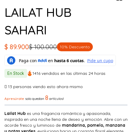
LAILAT HUB
SAHARI
$
89.900
$
100.000
10% Descuento
El
El
precio
precio
original
actual
En Stock
1416 vendidos en las últimas 24 horas
era:
es:
$ 100.000.
$ 89.900.
13
personas viendo esto ahora mismo
8
Apresúrate
solo quedan
artículos!
Lailat Hub
es una fragancia romántica y apasionada,
inspirada en una noche llena de deseo y emoción. Abre con un
acorde fresco y luminoso de
mandarina, pomelo, manzana
y notas verdes
, evoluciona hacia un corazón floral elegante