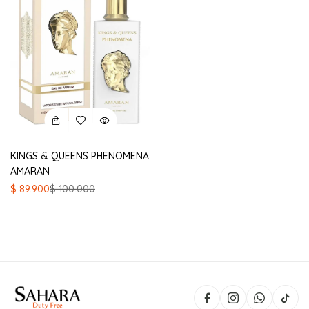
KINGS & QUEENS PHENOMENA
AMARAN
El
El
$
89.900
$
100.000
precio
precio
original
actual
era:
es:
$ 100.000.
$ 89.900.