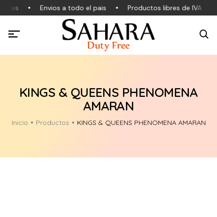
nales
Envios a todo el pais
Productos libres de IVA
KINGS & QUEENS PHENOMENA
AMARAN
Inicio
Productos
KINGS & QUEENS PHENOMENA AMARAN