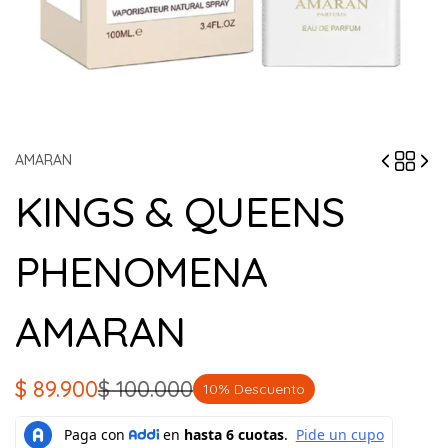
AMARAN
KINGS & QUEENS
PHENOMENA
AMARAN
$
89.900
$
100.000
10% Descuento
El
El
precio
precio