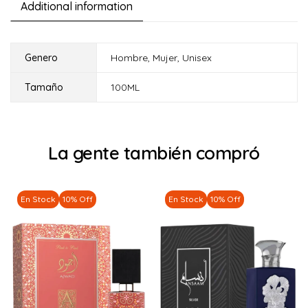
Additional information
Genero
Hombre
,
Mujer
,
Unisex
Tamaño
100ML
La gente también compró
En Stock
10% Off
En Stock
10% Off