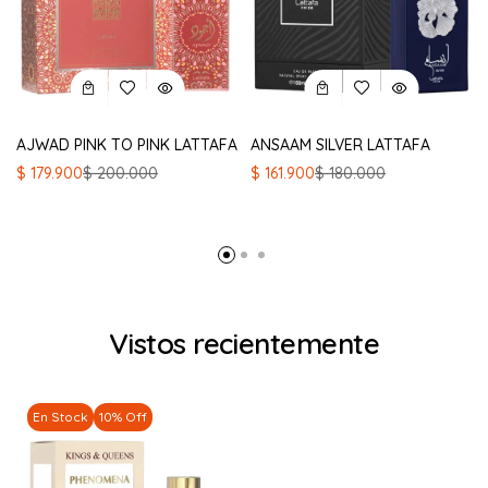
AJWAD PINK TO PINK LATTAFA
ANSAAM SILVER LATTAFA
El
El
El
El
$
179.900
$
200.000
$
161.900
$
180.000
precio
precio
precio
precio
original
actual
original
actual
era:
es:
era:
es:
$ 200.000.
$ 179.900.
$ 180.000.
$ 161.900.
Vistos recientemente
En Stock
10% Off