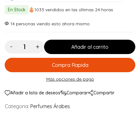
original
actual
En Stock
1033 vendidos en las últimas 24 horas
era:
es:
$ 100.000.
$ 89.900.
14
personas viendo esto ahora mismo
Cantidad:
Añadir al carrito
Compra Rapida
Más opciones de pago
Añadir a lista de deseos
Comparar
Compartir
Categoria:
Perfumes Árabes