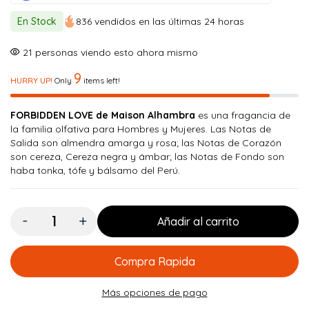
original
actual
En Stock
836 vendidos en las últimas 24 horas
era:
es:
$ 150.000.
$ 134.900.
21
personas viendo esto ahora mismo
9
HURRY UP!
Only
items left!
FORBIDDEN LOVE de Maison Alhambra
es una fragancia de
la familia olfativa para Hombres y Mujeres. Las Notas de
Salida son almendra amarga y rosa; las Notas de Corazón
son cereza, Cereza negra y ámbar; las Notas de Fondo son
haba tonka, tófe y bálsamo del Perú.
Cantidad:
Añadir al carrito
Compra Rapida
Más opciones de pago