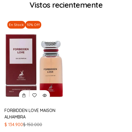
Vistos recientemente
En Stock
10% Off
FORBIDDEN LOVE MAISON
ALHAMBRA
El
El
$
134.900
$
150.000
precio
precio