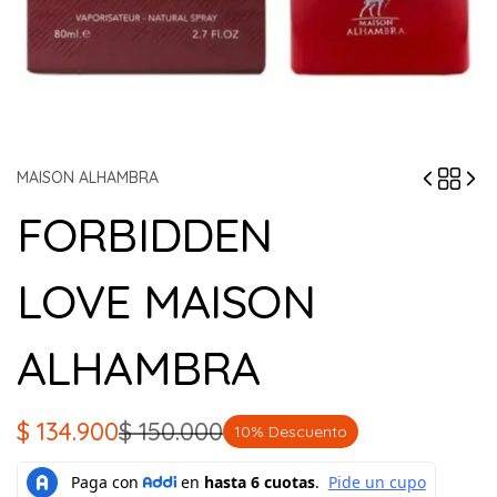
MAISON ALHAMBRA
FORBIDDEN
LOVE MAISON
ALHAMBRA
$
134.900
$
150.000
10% Descuento
El
El
precio
precio