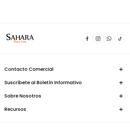
original
actual
era:
es:
$ 150.000.
$ 134.900.
Contacto Comercial
Suscríbete al Boletín Informativo
Sobre Nosotros
Recursos