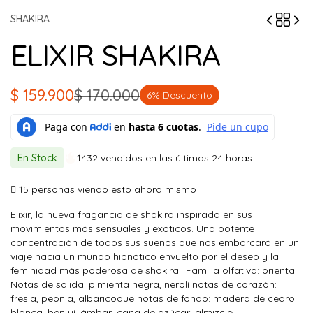
SHAKIRA
ELIXIR SHAKIRA
$
159.900
$
170.000
6% Descuento
El
El
precio
precio
original
actual
En Stock
1432 vendidos en las últimas 24 horas
era:
es:
$ 170.000.
$ 159.900.
15
personas viendo esto ahora mismo
Elixir, la nueva fragancia de shakira inspirada en sus
movimientos más sensuales y exóticos. Una potente
concentración de todos sus sueños que nos embarcará en un
viaje hacia un mundo hipnótico envuelto por el deseo y la
feminidad más poderosa de shakira.. Familia olfativa: oriental.
Notas de salida: pimienta negra, nerolí notas de corazón:
fresia, peonia, albaricoque notas de fondo: madera de cedro
blanca, benjuí, ámbar, caña de azúcar, almizcle