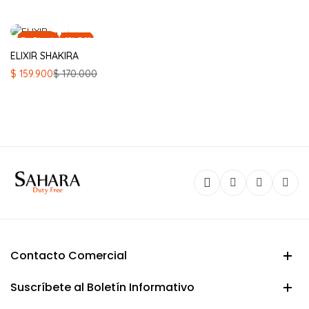
En Stock
6% Off
ELIXIR SHAKIRA
El
El
$
159.900
$
170.000
precio
precio
original
actual
era:
es:
$ 170.000.
$ 159.900.
Contacto Comercial
Suscríbete al Boletín Informativo