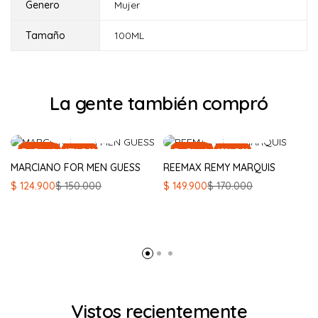
Genero
Mujer
Tamaño
100ML
La gente también compró
En Stock
17% Off
En Stock
12% Off
MARCIANO FOR MEN GUESS
REEMAX REMY MARQUIS
El
El
El
El
$
124.900
$
150.000
$
149.900
$
170.000
precio
precio
precio
precio
original
actual
original
actual
era:
es:
era:
es:
$ 150.000.
$ 124.900.
$ 170.000.
$ 149.900.
Vistos recientemente