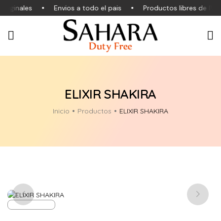
riginales
Envios a todo el pais
Productos libres de IVA
ELIXIR SHAKIRA
Inicio
Productos
ELIXIR SHAKIRA