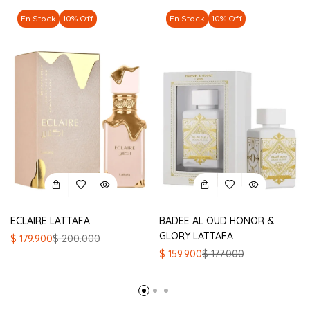
En Stock
10% Off
En Stock
10% Off
ECLAIRE LATTAFA
BADEE AL OUD HONOR &
GLORY LATTAFA
El
El
$
179.900
$
200.000
precio
precio
El
El
$
159.900
$
177.000
original
actual
precio
precio
era:
es:
original
actual
$ 200.000.
$ 179.900.
era:
es:
$ 177.000.
$ 159.900.