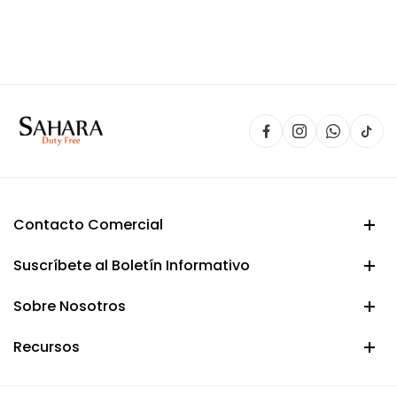
precio
precio
original
actual
era:
es:
$ 150.000.
$ 114.900.
Contacto Comercial
Suscríbete al Boletín Informativo
Sobre Nosotros
Recursos