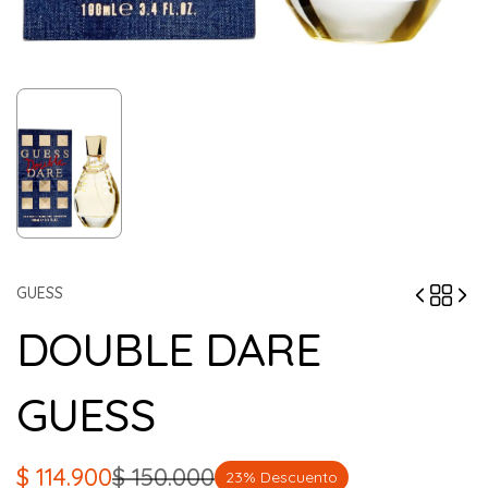
GUESS
DOUBLE DARE
GUESS
$
114.900
$
150.000
23% Descuento