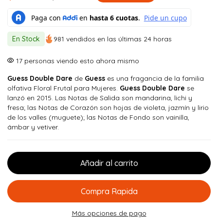
El
El
precio
precio
original
actual
En Stock
981 vendidos en las últimas 24 horas
era:
es:
$ 150.000.
$ 114.900.
17
personas viendo esto ahora mismo
Guess Double Dare
de
Guess
es una fragancia de la familia
olfativa Floral Frutal para Mujeres.
Guess Double Dare
se
lanzó en 2015. Las Notas de Salida son mandarina, lichi y
fresa; las Notas de Corazón son hojas de violeta, jazmín y lirio
de los valles (muguete); las Notas de Fondo son vainilla,
ámbar y vetiver.
Añadir al carrito
Compra Rapida
Más opciones de pago