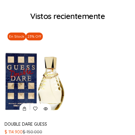
Vistos recientemente
En Stock
23% Off
DOUBLE DARE GUESS
El
El
$
114.900
$
150.000