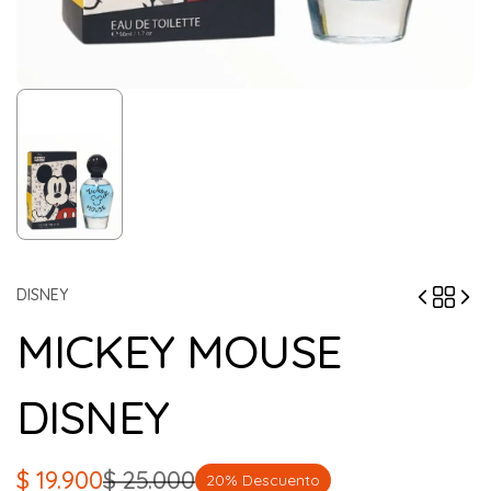
DISNEY
MICKEY MOUSE
DISNEY
$
19.900
$
25.000
20% Descuento