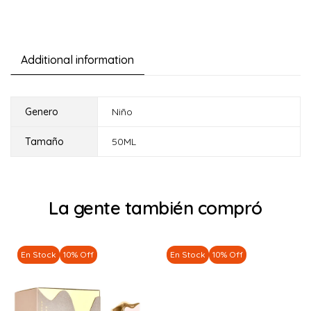
Additional information
Genero
Niño
Tamaño
50ML
La gente también compró
En Stock
10% Off
En Stock
10% Off