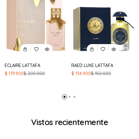
ECLAIRE LATTAFA
RAED LUXE LATTAFA
El
El
El
El
$
179.900
$
200.000
$
134.900
$
150.000
precio
precio
precio
precio
original
actual
original
actual
era:
es:
era:
es:
$ 200.000.
$ 179.900.
$ 150.000.
$ 134.900.
Vistos recientemente