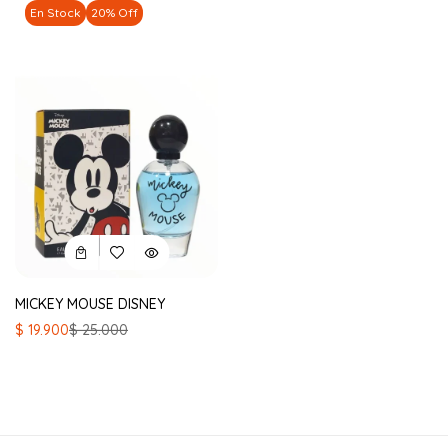
En Stock
20% Off
MICKEY MOUSE DISNEY
El
El
$
19.900
$
25.000
precio
precio
original
actual
era:
es:
$ 25.000.
$ 19.900.