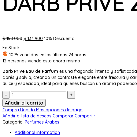
DARB PRIVE 
El
El
$
150.000
$
134.900
10% Descuento
precio
precio
En Stock
original
actual
1095 vendidos en las últimas 24 horas
era:
es:
12
personas viendo esto ahora mismo
$ 150.000.
$ 134.900.
Darb Prive Eau de Parfum
es una fragancia intensa y sofisticada
ciprés y salvia, creando un contraste elegante entre frescura y ca
dulce y especiada, ideal para quienes buscan un aroma poderoso
Cantidad:
Añadir al carrito
Compra Rapida
Más opciones de pago
Añadir a lista de deseos
Comparar
Compartir
Categoria:
Perfumes Árabes
Additional information