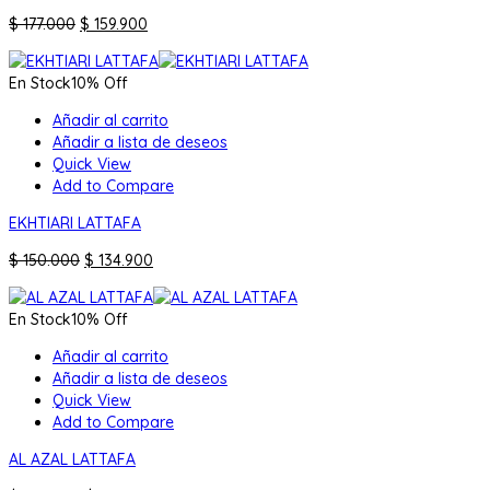
El
El
$
177.000
$
159.900
precio
precio
original
actual
En Stock
10% Off
era:
es:
$ 177.000.
$ 159.900.
Añadir al carrito
Añadir a lista de deseos
Quick View
Add to Compare
EKHTIARI LATTAFA
El
El
$
150.000
$
134.900
precio
precio
original
actual
En Stock
10% Off
era:
es:
$ 150.000.
$ 134.900.
Añadir al carrito
Añadir a lista de deseos
Quick View
Add to Compare
AL AZAL LATTAFA