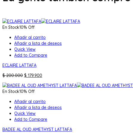
En Stock
10% Off
Añadir al carrito
Añadir a lista de deseos
Quick View
Add to Compare
ECLAIRE LATTAFA
El
El
$
200.000
$
179.900
precio
precio
original
actual
En Stock
10% Off
era:
es:
$ 200.000.
$ 179.900.
Añadir al carrito
Añadir a lista de deseos
Quick View
Add to Compare
BADEE AL OUD AMETHYST LATTAFA