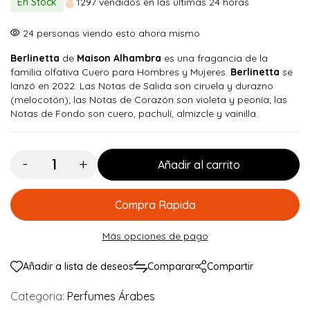
En Stock
1297 vendidos en las últimas 24 horas
era:
es:
$ 150.000.
$ 134.900.
5
personas viendo esto ahora mismo
Berlinetta
de
Maison Alhambra
es una fragancia de la
familia olfativa Cuero para Hombres y Mujeres.
Berlinetta
se
lanzó en 2022. Las Notas de Salida son ciruela y durazno
(melocotón); las Notas de Corazón son violeta y peonía; las
Notas de Fondo son cuero, pachulí, almizcle y vainilla.
Cantidad:
Añadir al carrito
Compra Rapida
Más opciones de pago
Añadir a lista de deseos
Comparar
Compartir
Categoria:
Perfumes Árabes