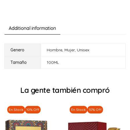
Additional information
Genero
Hombre
,
Mujer
,
Unisex
Tamaño
100ML
La gente también compró
En Stock
10% Off
En Stock
10% Off