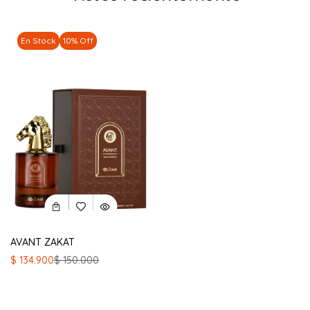
En Stock
10% Off
AVANT ZAKAT
El
El
$
134.900
$
150.000
precio
precio
original
actual
era:
es: