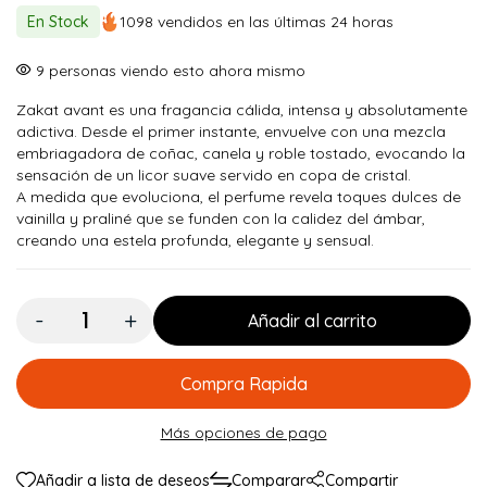
original
actual
En Stock
1098 vendidos en las últimas 24 horas
era:
es:
$ 150.000.
$ 134.900.
12
personas viendo esto ahora mismo
Zakat avant es una fragancia cálida, intensa y absolutamente
adictiva. Desde el primer instante, envuelve con una mezcla
embriagadora de coñac, canela y roble tostado, evocando la
sensación de un licor suave servido en copa de cristal.
A medida que evoluciona, el perfume revela toques dulces de
vainilla y praliné que se funden con la calidez del ámbar,
creando una estela profunda, elegante y sensual.
Cantidad:
Añadir al carrito
Compra Rapida
Más opciones de pago
Añadir a lista de deseos
Comparar
Compartir