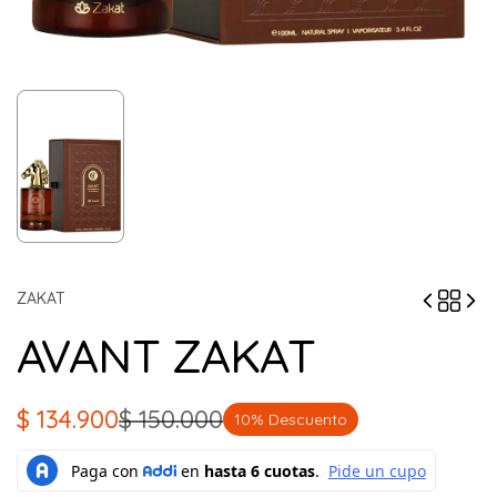
ZAKAT
AVANT ZAKAT
$
134.900
$
150.000
10% Descuento
El
El
precio
precio