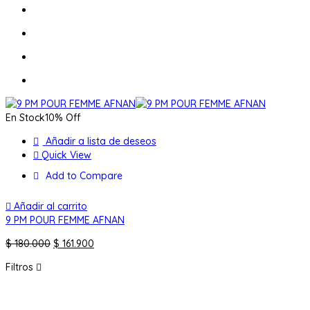
En Stock
10% Off
Añadir a lista de deseos
Quick View
Add to Compare
Añadir al carrito
9 PM POUR FEMME AFNAN
El
El
$
180.000
$
161.900
precio
precio
Filtros
original
actual
era:
es:
$ 180.000.
$ 161.900.