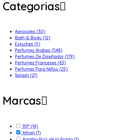
Categorias
Aerosoles
(30)
Bath & Body
(12)
Estuches
(5)
Perfumes Árabes
(548)
Perfumes De Diseñador
(179)
Perfumes Franceses
(63)
Perfumes Para Niños
(25)
Splash
(21)
Marcas
90°
(14)
Afnan
(1)
Agatha Ruiz de la Prada
(1)