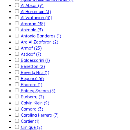
Al Absar
(9)
Al Haramain
(3)
Al Wataniah
(31)
Amaran
(38)
Animale
(3)
Antonio Banderas
(1)
Ard Al Zaafaran
(2)
Armaf
(23)
Asdaaf
(7)
Baldessarini
(1)
Benetton
(2)
Beverly Hills
(1)
Beyoncé
(6)
Bharara
(1)
Britney Spears
(8)
Burberry
(2)
Calvin Klein
(9)
Camara
(3)
Carolina Herrera
(7)
Cartier
(1)
Clinique
(2)