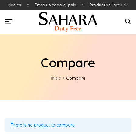
originales
Envios a todo el pais
Productos libres de IVA
Compare
Inicio
Compare
There is no product to compare.